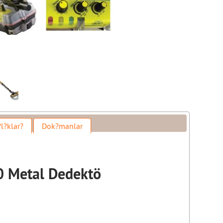
l?klar?
Dok?manlar
0 Metal Dedektö