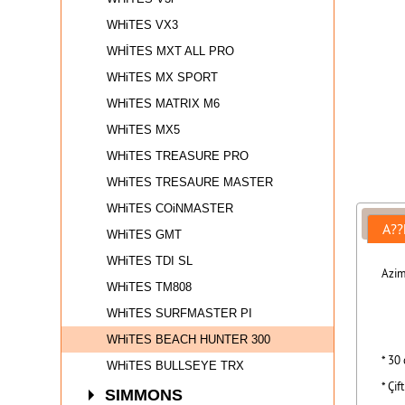
WHiTES VX3
WHİTES MXT ALL PRO
WHiTES MX SPORT
WHiTES MATRIX M6
WHiTES MX5
WHiTES TREASURE PRO
WHiTES TRESAURE MASTER
WHiTES COiNMASTER
A??
WHiTES GMT
WHiTES TDI SL
Azim
WHiTES TM808
WHiTES SURFMASTER PI
WHiTES BEACH HUNTER 300
* 30
WHiTES BULLSEYE TRX
* Çi
SIMMONS