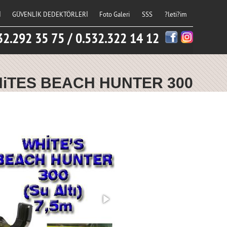
İ
GÜVENLİK DEDEKTÖRLERİ
Foto Galeri
SSS
?leti?im
32.292 35 75 / 0.532.322 14 12
iTES BEACH HUNTER 300