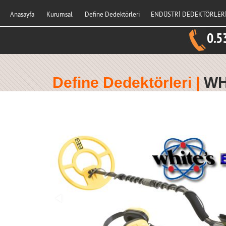
Anasayfa
Kurumsal
Define Dedektörleri
ENDÜSTRİ DEDEKTÖRLER
0.5
Define Dedektörleri |
WH