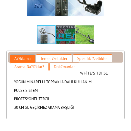
A??klama
Temel ?zellikler
Spesifik ?zellikler
Arama Ba?l?klar?
Dok?manlar
WHİTE'S TDI SL
YOĞUN MİNARELLİ TOPRAKLA DAHİ KULLANIM
PULSE SİSTEM
PROFESYONEL TERCİH
30 CM SU GEÇİRMEZ ARAMA BAŞLIĞI