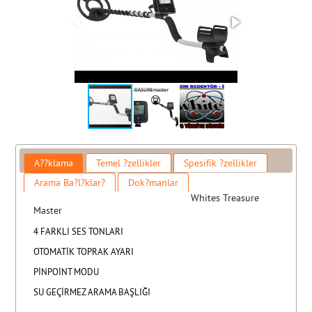
A??klama
Temel ?zellikler
Spesifik ?zellikler
Arama Ba?l?klar?
Dok?manlar
Whites Treasure
Master
4 FARKLI SES TONLARI
OTOMATİK TOPRAK AYARI
PİNPOİNT MODU
SU GEÇİRMEZ ARAMA BAŞLIĞI