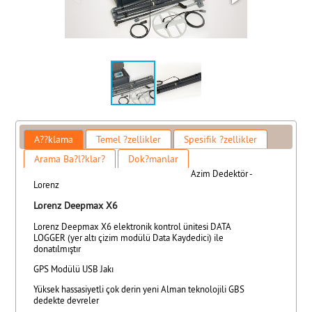
A??klama
Temel ?zellikler
Spesifik ?zellikler
Arama Ba?l?klar?
Dok?manlar
Azim Dedektör -
Lorenz
Lorenz Deepmax X6
Lorenz Deepmax X6 elektronik kontrol ünitesi DATA
LOGGER (yer altı çizim modülü Data Kaydedici) ile
donatılmıştır
GPS Modülü USB Jakı
Yüksek hassasiyetli çok derin yeni Alman teknolojili GBS
dedekte devreler