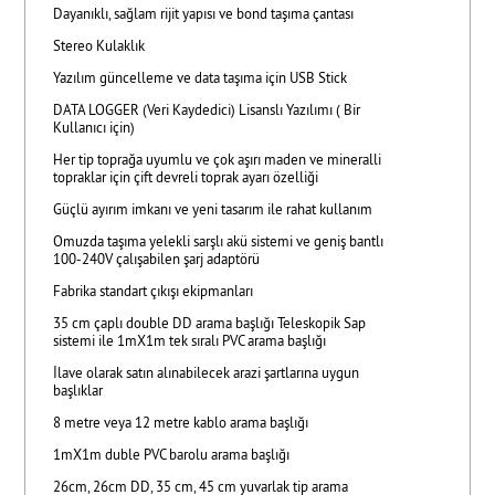
Dayanıklı, sağlam rijit yapısı ve bond taşıma çantası
Stereo Kulaklık
Yazılım güncelleme ve data taşıma için USB Stick
DATA LOGGER (Veri Kaydedici) Lisanslı Yazılımı ( Bir
Kullanıcı için)
Her tip toprağa uyumlu ve çok aşırı maden ve mineralli
topraklar için çift devreli toprak ayarı özelliği
Güçlü ayırım imkanı ve yeni tasarım ile rahat kullanım
Omuzda taşıma yelekli sarşlı akü sistemi ve geniş bantlı
100-240V çalışabilen şarj adaptörü
Fabrika standart çıkışı ekipmanları
35 cm çaplı double DD arama başlığı Teleskopik Sap
sistemi ile 1mX1m tek sıralı PVC arama başlığı
İlave olarak satın alınabilecek arazi şartlarına uygun
başlıklar
8 metre veya 12 metre kablo arama başlığı
1mX1m duble PVC barolu arama başlığı
26cm, 26cm DD, 35 cm, 45 cm yuvarlak tip arama