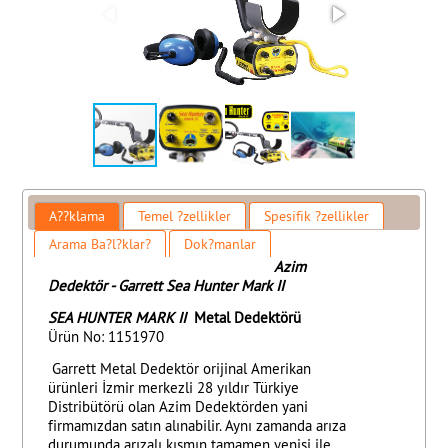
A??klama
Temel ?zellikler
Spesifik ?zellikler
Arama Ba?l?klar?
Dok?manlar
Azim
Dedektör - Garrett Sea Hunter Mark II
SEA HUNTER MARK II
Metal Dedektörü
Ürün No: 1151970
Garrett Metal Dedektör orijinal Amerikan
ürünleri İzmir merkezli 28 yıldır Türkiye
Distribütörü olan Azim Dedektörden yani
firmamızdan satın alınabilir. Aynı zamanda arıza
durumunda arızalı kısmın tamamen yenisi ile