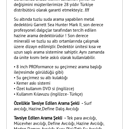
değişimini müşterilerimize 28 yıldır Türkiye
distribütörü olarak garanti etmekteyiz.
!!!
Su altında tuzlu suda arama yapabilen metal
dedektörü
Garrett Sea Hunter Mark II
, son derece
profesyonel dalgıçlar tarafından tercih edilen
hazine arama dedektörüdür ! Son derece
mineralli ve tuzlu su altı ortamlarında çalışmak
üzere dizayn edilmiştir. Dedektör ünitesi kısa ve
uzun saplı arama sistemine sahiptir. Aynı zamanda
da ünite kısmı bele askılı olarak kullanılabilir.
• 8 inch PROformance su geçirmez arama başlığı
ile(resimde görüldüğü gibi)
• Su geçirmez su altı kulaklığı
• Kemer askı sistemi
• Özel kullanım DVD si (ingilizce)
• Kullanım Kılavuzu (ingilizce- Türkçe)
Özellikle Tavsiye Edilen Arama Şekli -
Surf
avcılığı, Hazine,Define Dalış Avcılığı
Tavsiye Edilen Arama Şekli -
Tek para avcılığı,
Mücevher avcılığı, Define Avcılığı, Hazine Avcılığı,
Maden Damarı Avcılığı, Kuru Plaj/Tatlı Su Avcılığı