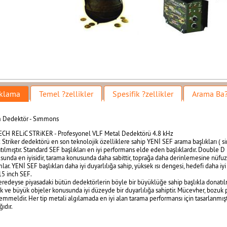
klama
Temel ?zellikler
Spesifik ?zellikler
Arama Ba?
 Dedektör - Sımmons
CH RELiC STRiKER - Profesyonel VLF Metal Dedektörü 4.8 kHz
c Striker dedektörü en son teknolojik özelliklere sahip YENİ SEF arama başlıkları ( si
ılmıştır. Standard SEF başlıkları en iyi performans elde eden başlıklardır. Double D ba
sunda en iyisidir, tarama konusunda daha sabittir, toprağa daha derinlemesine nüfuz 
mlar. YENİ SEF başlıkları daha iyi duyarlılığa sahip, yüksek ısı dengesi, hedefi daha 
5 inch SEF.
eredeyse piyasadaki bütün dedektörlerin böyle bir büyüklüğe sahip başlıkla donatılmı
k ve büyük objeler konusunda iyi düzeyde bir duyarlılığa sahiptir. Mücevher, bozuk 
mmeldir. Her tip metali algılamada en iyi alan tarama performansı için tasarlanmış
ğıdır.