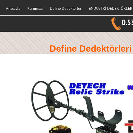
Anasayfa
Kurumsal
Define Dedektörleri
ENDÜSTRİ DEDEKTÖRLER
0.5
Define Dedektörleri