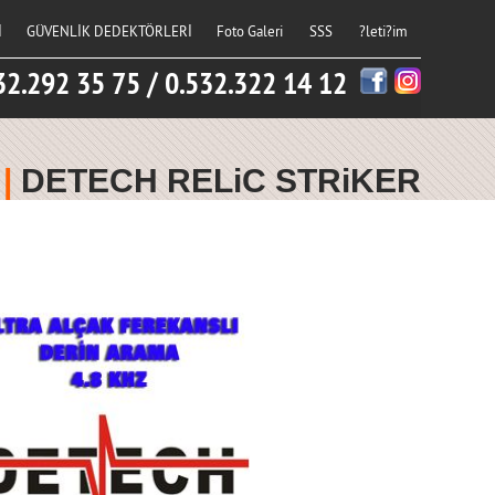
İ
GÜVENLİK DEDEKTÖRLERİ
Foto Galeri
SSS
?leti?im
32.292 35 75 / 0.532.322 14 12
 |
DETECH RELiC STRiKER