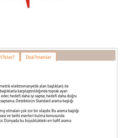
l?klar?
Dok?manlar
metrik elektromanyetik alan başlıkları) ile
şlıklarla karşılaştırıldığında toprak ayarı
eder, hedefi daha iyi saptar, hedefi daha doğru
iyi saptama. Detektörün Standard arama başlığı
ş olmaları çok zor bir olaydır. Bu arama başlığı
para ve tarihi eserleri bulma konusunda
tır. Dünyada bu büyüklükteki en hafif arama