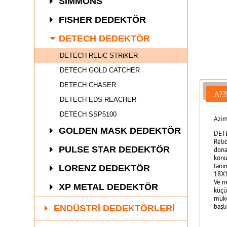
SIMMONS
FISHER DEDEKTÖR
DETECH DEDEKTÖR
DETECH RELiC STRiKER
DETECH GOLD CATCHER
DETECH CHASER
A??
DETECH EDS REACHER
DETECH SSP5100
Azim
GOLDEN MASK DEDEKTÖR
DETE
Reli
PULSE STAR DEDEKTÖR
donat
konu
tanı
LORENZ DEDEKTÖR
18X1
Ve n
XP METAL DEDEKTÖR
küçü
müke
başlı
ENDÜSTRİ DEDEKTÖRLERİ