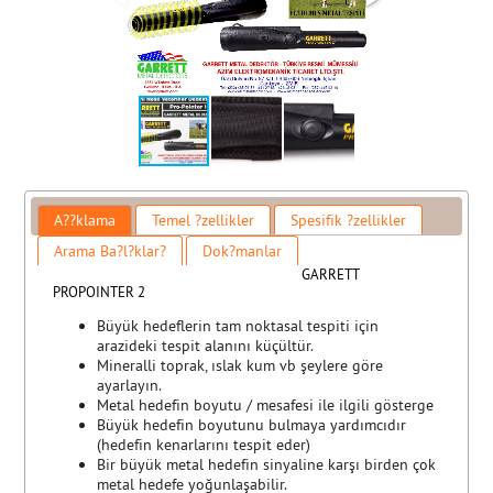
A??klama
Temel ?zellikler
Spesifik ?zellikler
Arama Ba?l?klar?
Dok?manlar
GARRETT
PROPOINTER 2
Büyük hedeflerin tam noktasal tespiti için
arazideki tespit alanını küçültür.
Mineralli toprak, ıslak kum vb şeylere göre
ayarlayın.
Metal hedefin boyutu / mesafesi ile ilgili gösterge
Büyük hedefin boyutunu bulmaya yardımcıdır
(hedefin kenarlarını tespit eder)
Bir büyük metal hedefin sinyaline karşı birden çok
metal hedefe yoğunlaşabilir.